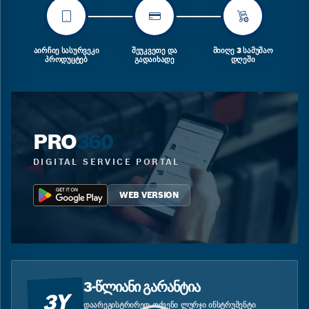
ᲐᲘᲠᲩᲘᲔ ᲡᲐᲡᲣᲠᲕᲔᲙᲘ
ᲨᲔᲣᲙᲕᲔᲗᲔ ᲓᲐ
ᲛᲘᲘᲦᲔ 3 ᲡᲐᲛᲣᲨᲐᲝ
ᲞᲠᲝᲓᲣᲪᲢᲔᲑ
ᲒᲐᲓᲐᲘᲮᲐᲓᲔ
ᲓᲦᲔᲨᲘ
PRO
360
DIGITAL SERVICE PORTAL
WEB VERSION
3-ᲬᲚᲘᲐᲜᲘ ᲒᲐᲠᲐᲜᲢᲘᲐ
3Y
ᲓᲐᲐᲠᲔᲒᲘᲡᲢᲠᲘᲠᲔᲗ ᲗᲥᲕᲔᲜᲘ ᲚᲣᲠᲯᲘ ᲘᲜᲡᲢᲠᲣᲛᲔᲜᲢᲘ