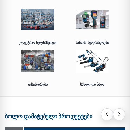
ᲔᲚᲔᲥᲢᲠᲝ ᲮᲔᲚᲡᲐᲬᲧᲝᲔᲑᲘ
ᲡᲐᲖᲝᲛᲘ ᲮᲔᲚᲡᲐᲬᲧᲝᲔᲑᲘ
ᲐᲥᲡᲔᲡᲣᲐᲠᲔᲑᲘ
ᲡᲐᲮᲚᲘ ᲓᲐ ᲑᲐᲦᲘ
ᲑᲝᲚᲝ ᲓᲐᲛᲐᲢᲔᲑᲣᲚᲘ ᲞᲠᲝᲓᲣᲥᲢᲔᲑᲘ