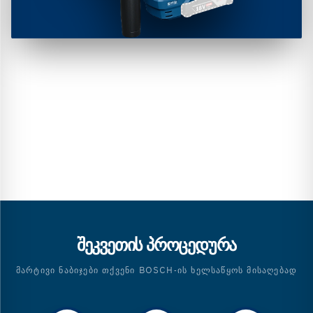
ᲨᲔᲙᲕᲔᲗᲘᲡ ᲞᲠᲝᲪᲔᲓᲣᲠᲐ
ᲛᲐᲠᲢᲘᲕᲘ ᲜᲐᲑᲘᲯᲔᲑᲘ ᲗᲥᲕᲔᲜᲘ BOSCH-ᲘᲡ ᲮᲔᲚᲡᲐᲬᲧᲝᲡ ᲛᲘᲡᲐᲦᲔᲑᲐᲓ