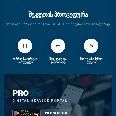
ᲨᲔᲙᲕᲔᲗᲘᲡ ᲞᲠᲝᲪᲔᲓᲣᲠᲐ
ᲛᲐᲠᲢᲘᲕᲘ ᲜᲐᲑᲘᲯᲔᲑᲘ ᲗᲥᲕᲔᲜᲘ BOSCH-ᲘᲡ ᲮᲔᲚᲡᲐᲬᲧᲝᲡ ᲛᲘᲡᲐᲦᲔᲑᲐᲓ
ᲐᲘᲠᲩᲘᲔ ᲡᲐᲡᲣᲠᲕᲔᲙᲘ
ᲨᲔᲣᲙᲕᲔᲗᲔ ᲓᲐ
ᲛᲘᲘᲦᲔ 3 ᲡᲐᲛᲣᲨᲐᲝ
ᲞᲠᲝᲓᲣᲪᲢᲔᲑ
ᲒᲐᲓᲐᲘᲮᲐᲓᲔ
ᲓᲦᲔᲨᲘ
PRO
360
DIGITAL SERVICE PORTAL
WEB VERSION