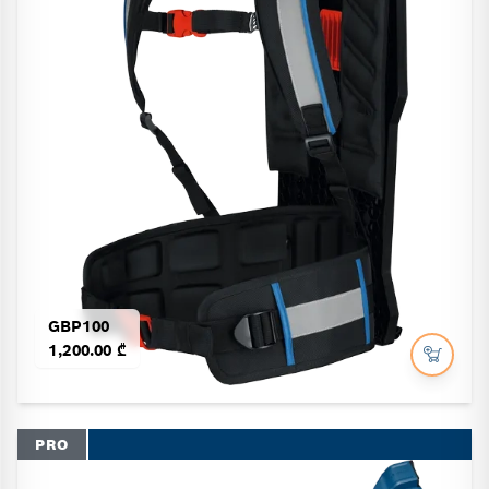
GBP100
1,200.00 ₾
PRO