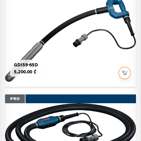
GDI59-65D
5,200.00 ₾
PRO