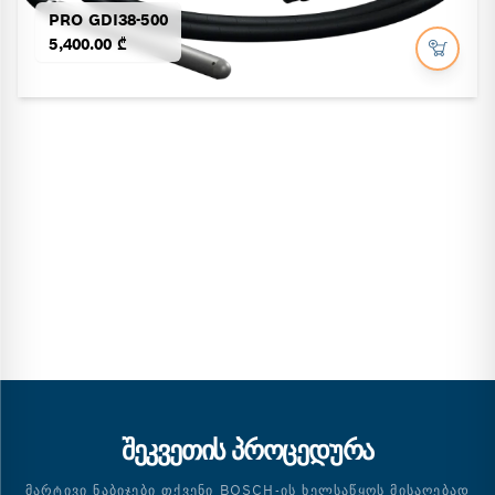
PRO GDI38-500
5,400.00 ₾
ᲨᲔᲙᲕᲔᲗᲘᲡ ᲞᲠᲝᲪᲔᲓᲣᲠᲐ
ᲛᲐᲠᲢᲘᲕᲘ ᲜᲐᲑᲘᲯᲔᲑᲘ ᲗᲥᲕᲔᲜᲘ BOSCH-ᲘᲡ ᲮᲔᲚᲡᲐᲬᲧᲝᲡ ᲛᲘᲡᲐᲦᲔᲑᲐᲓ