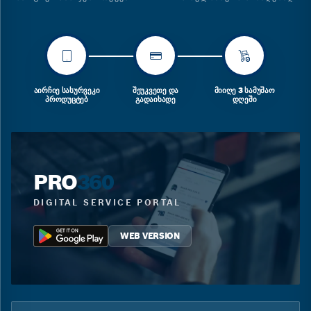
ᲐᲘᲠᲩᲘᲔ ᲡᲐᲡᲣᲠᲕᲔᲙᲘ
ᲨᲔᲣᲙᲕᲔᲗᲔ ᲓᲐ
ᲛᲘᲘᲦᲔ 3 ᲡᲐᲛᲣᲨᲐᲝ
ᲞᲠᲝᲓᲣᲪᲢᲔᲑ
ᲒᲐᲓᲐᲘᲮᲐᲓᲔ
ᲓᲦᲔᲨᲘ
PRO
360
DIGITAL SERVICE PORTAL
WEB VERSION