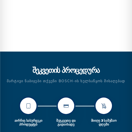
ᲨᲔᲙᲕᲔᲗᲘᲡ ᲞᲠᲝᲪᲔᲓᲣᲠᲐ
ᲛᲐᲠᲢᲘᲕᲘ ᲜᲐᲑᲘᲯᲔᲑᲘ ᲗᲥᲕᲔᲜᲘ BOSCH-ᲘᲡ ᲮᲔᲚᲡᲐᲬᲧᲝᲡ ᲛᲘᲡᲐᲦᲔᲑᲐᲓ
ᲐᲘᲠᲩᲘᲔ ᲡᲐᲡᲣᲠᲕᲔᲙᲘ
ᲨᲔᲣᲙᲕᲔᲗᲔ ᲓᲐ
ᲛᲘᲘᲦᲔ 3 ᲡᲐᲛᲣᲨᲐᲝ
ᲞᲠᲝᲓᲣᲪᲢᲔᲑ
ᲒᲐᲓᲐᲘᲮᲐᲓᲔ
ᲓᲦᲔᲨᲘ