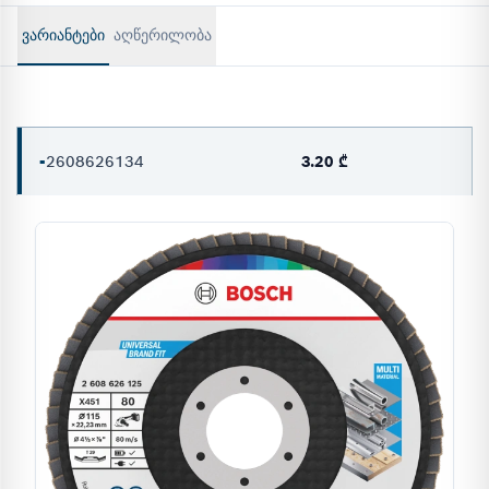
ᲕᲐᲠᲘᲐᲜᲢᲔᲑᲘ
აღწერილობა
-
2608626134
3.20 ₾