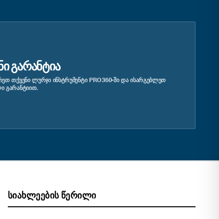
ᲜᲘ ᲒᲐᲠᲐᲜᲢᲘᲐ
ᲔᲗ ᲗᲥᲕᲔᲜᲘ ᲚᲣᲠᲯᲘ ᲘᲜᲡᲢᲠᲣᲛᲔᲜᲢᲘ PRO360-ᲨᲘ ᲓᲐ ᲘᲡᲐᲠᲒᲔᲑᲚᲔᲗ
Ი ᲒᲐᲠᲐᲜᲢᲘᲘᲗ.
ᲡᲘᲐᲮᲚᲔᲔᲑᲘᲡ ᲬᲔᲠᲘᲚᲘ