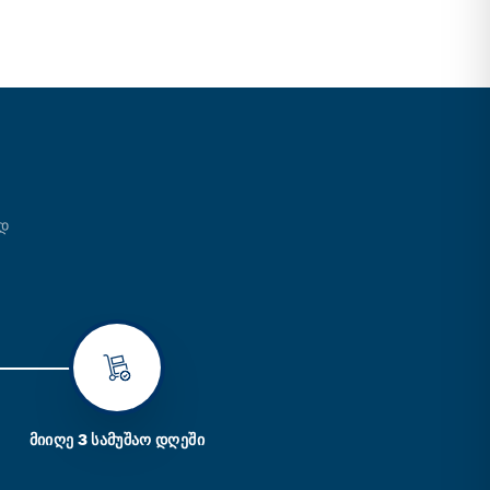
ᲐᲓ
ᲛᲘᲘᲦᲔ 3 ᲡᲐᲛᲣᲨᲐᲝ ᲓᲦᲔᲨᲘ