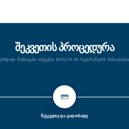
ᲨᲔᲙᲕᲔᲗᲘᲡ ᲞᲠᲝᲪᲔᲓᲣᲠᲐ
ᲐᲠᲢᲘᲕᲘ ᲜᲐᲑᲘᲯᲔᲑᲘ ᲗᲥᲕᲔᲜᲘ BOSCH-ᲘᲡ ᲮᲔᲚᲡᲐᲬᲧᲝᲡ ᲛᲘᲡᲐᲦᲔᲑ
ᲨᲔᲣᲙᲕᲔᲗᲔ ᲓᲐ ᲒᲐᲓᲐᲘᲮᲐᲓᲔ