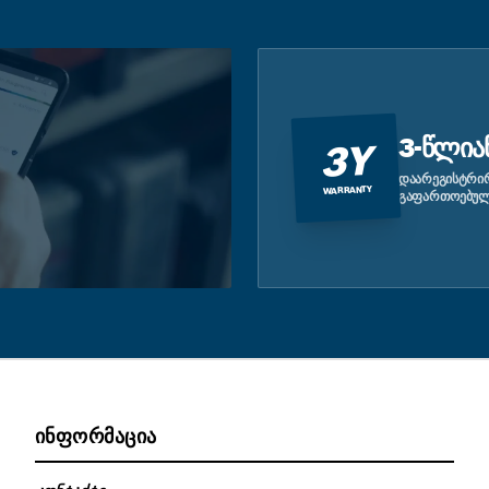
3-ᲬᲚᲘᲐ
3Y
ᲓᲐᲐᲠᲔᲒᲘᲡᲢᲠᲘᲠ
WARRANTY
ᲒᲐᲤᲐᲠᲗᲝᲔᲑᲣᲚ
ᲘᲜᲤᲝᲠᲛᲐᲪᲘᲐ