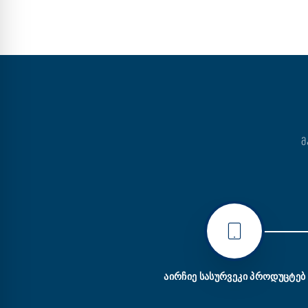
Მ
ᲐᲘᲠᲩᲘᲔ ᲡᲐᲡᲣᲠᲕᲔᲙᲘ ᲞᲠᲝᲓᲣᲪᲢᲔᲑ