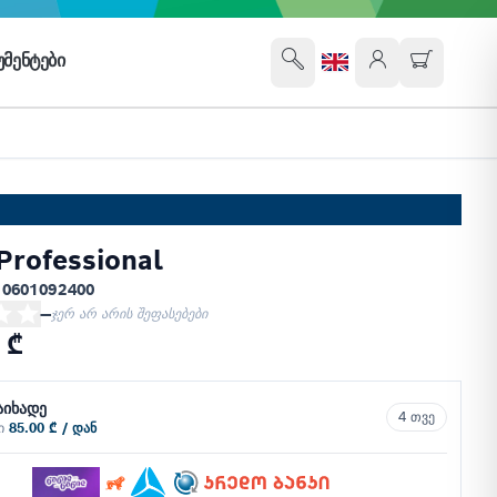
ᲛᲔᲜᲢᲔᲑᲘ
rofessional
 0601092400
—
ჯერ არ არის შეფასებები
 ₾
აიხადე
4 თვე
ში
85.00 ₾ / დან