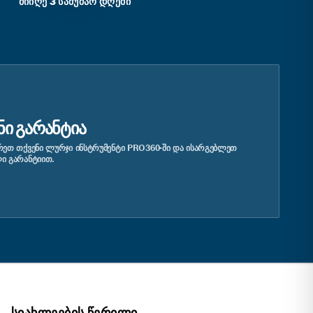
ᲛᲘᲘᲦᲔ 3 ᲡᲐᲛᲣᲨᲐᲝ ᲓᲦᲔᲨᲘ
ᲜᲘ ᲒᲐᲠᲐᲜᲢᲘᲐ
ᲔᲗ ᲗᲥᲕᲔᲜᲘ ᲚᲣᲠᲯᲘ ᲘᲜᲡᲢᲠᲣᲛᲔᲜᲢᲘ PRO360-ᲨᲘ ᲓᲐ ᲘᲡᲐᲠᲒᲔᲑᲚᲔᲗ
Ი ᲒᲐᲠᲐᲜᲢᲘᲘᲗ.
ᲡᲘᲐᲮᲚᲔᲔᲑᲘᲡ ᲬᲔᲠᲘᲚᲘ