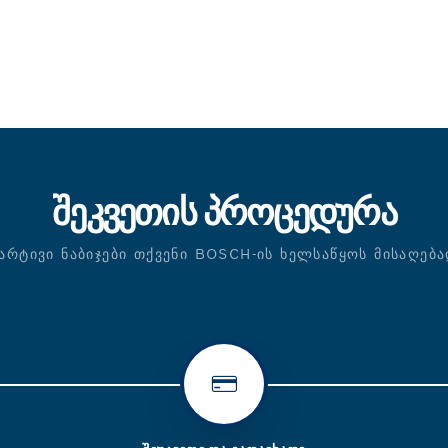
ᲨᲔᲙᲕᲔᲗᲘᲡ ᲞᲠᲝᲪᲔᲓᲣᲠᲐ
ᲐᲠᲢᲘᲕᲘ ᲜᲐᲑᲘᲯᲔᲑᲘ ᲗᲥᲕᲔᲜᲘ BOSCH-ᲘᲡ ᲮᲔᲚᲡᲐᲬᲧᲝᲡ ᲛᲘᲡᲐᲦᲔᲑ