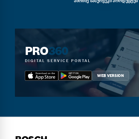
ᲐᲘᲠᲩᲘᲔ ᲡᲐᲡᲣᲠᲕᲔᲙᲘ ᲞᲠᲝᲓᲣᲪᲢᲔᲑ
PRO
360
DIGITAL SERVICE PORTAL
WEB VERSION