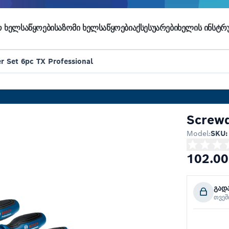
 ᲮᲔᲚᲡᲐᲬᲧᲝᲔᲑᲘ
ᲡᲐᲖᲝᲛᲘ ᲮᲔᲚᲡᲐᲬᲧᲝᲔᲑᲘ
ᲐᲥᲡᲔᲡᲣᲐᲠᲔᲑᲘ
ᲮᲔᲚᲘᲡ ᲘᲜᲡᲢᲠᲣ
r Set 6pc TX Professional
Screwd
Model:
SKU:
102.00
გად
თვე