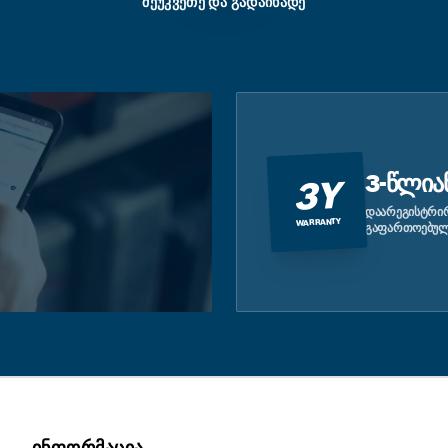
ᲨᲔᲣᲙᲕᲔᲗᲔ ᲓᲐ ᲒᲐᲓᲐᲘᲮᲐᲓᲔ
3-ᲬᲚᲘᲐ
3Y
ᲓᲐᲐᲠᲔᲒᲘᲡᲢᲠᲘᲠ
WARRANTY
ᲒᲐᲤᲐᲠᲗᲝᲔᲑᲣᲚ
ᲘᲜᲤᲝᲠᲛᲐᲪᲘᲐ