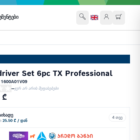
ᲛᲔᲜᲢᲔᲑᲘ
river Set 6pc TX Professional
 1600A01V09
—
ჯერ არ არის შეფასებები
 ₾
აიხადე
4 თვე
ში
25.50 ₾ / დან