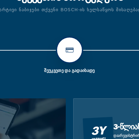
ᲐᲠᲢᲘᲕᲘ ᲜᲐᲑᲘᲯᲔᲑᲘ ᲗᲥᲕᲔᲜᲘ BOSCH-ᲘᲡ ᲮᲔᲚᲡᲐᲬᲧᲝᲡ ᲛᲘᲡᲐᲦᲔᲑ
ᲨᲔᲣᲙᲕᲔᲗᲔ ᲓᲐ ᲒᲐᲓᲐᲘᲮᲐᲓᲔ
3-ᲬᲚᲘᲐ
3Y
ᲓᲐᲐᲠᲔᲒᲘᲡᲢᲠᲘᲠ
WARRANTY