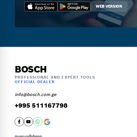
WEB VERSION
BOSCH
PROFESSIONAL AND EXPERT TOOLS
OFFICIAL DEALER
info@bosch.com.ge
+995 511167798
ᲓᲐᲒᲕᲘᲙᲐᲕᲨᲘᲠᲓᲘᲗ