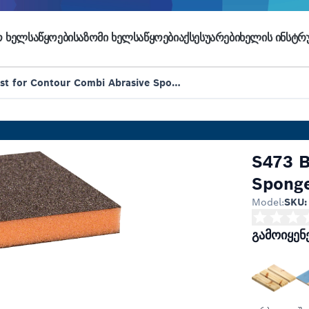
 ᲮᲔᲚᲡᲐᲬᲧᲝᲔᲑᲘ
ᲡᲐᲖᲝᲛᲘ ᲮᲔᲚᲡᲐᲬᲧᲝᲔᲑᲘ
ᲐᲥᲡᲔᲡᲣᲐᲠᲔᲑᲘ
ᲮᲔᲚᲘᲡ ᲘᲜᲡᲢᲠᲣ
S473 Best for Contour Combi Abrasive Sponge
S473 B
Spong
Model:
SKU:
გამოიყენ