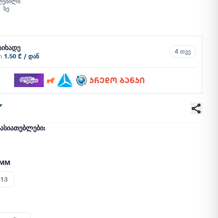
ღებილი
ხე
აიხადე
4 თვე
ში
1.50 ₾ / დან
ᲮᲐᲡᲘᲐᲗᲔᲑᲚᲔᲑᲘ:
 MM
 13