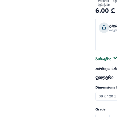
რბილი
შე
მერქანი
6.00 ₾
გად
თვე
მარაგშია
ᲐᲘᲠᲩᲘᲔᲗ ᲛᲐ
ფილტრი
Dimensions
98 x 120 x
Grade