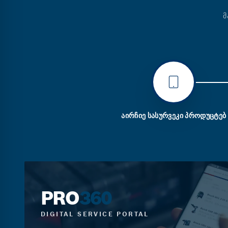
Მ
ᲐᲘᲠᲩᲘᲔ ᲡᲐᲡᲣᲠᲕᲔᲙᲘ ᲞᲠᲝᲓᲣᲪᲢᲔᲑ
PRO
360
DIGITAL SERVICE PORTAL