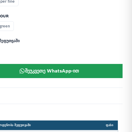
per fine
LOUR
green
შეფუთვაში
შეუკვეთე WhatsApp-ით
ᲝᲓᲔᲜᲝᲑᲐ ᲨᲔᲤᲣᲗᲕᲐᲨᲘ
ᲤᲐᲡᲘ