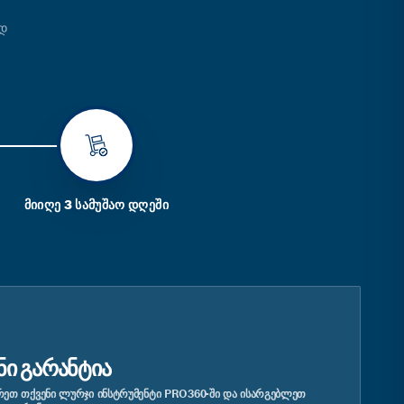
ᲐᲓ
ᲛᲘᲘᲦᲔ 3 ᲡᲐᲛᲣᲨᲐᲝ ᲓᲦᲔᲨᲘ
ᲜᲘ ᲒᲐᲠᲐᲜᲢᲘᲐ
ᲔᲗ ᲗᲥᲕᲔᲜᲘ ᲚᲣᲠᲯᲘ ᲘᲜᲡᲢᲠᲣᲛᲔᲜᲢᲘ PRO360-ᲨᲘ ᲓᲐ ᲘᲡᲐᲠᲒᲔᲑᲚᲔᲗ