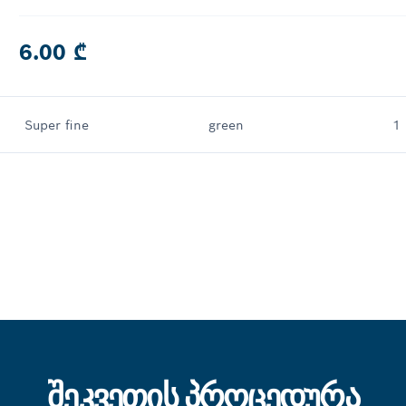
6.00 ₾
Super fine
green
1
ᲨᲔᲙᲕᲔᲗᲘᲡ ᲞᲠᲝᲪᲔᲓᲣᲠᲐ