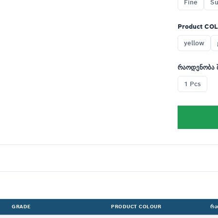
Fine
Su
Product CO
yellow
რაოდენობა 
1 Pcs
GRADE
PRODUCT COLOUR
ᲠᲐ