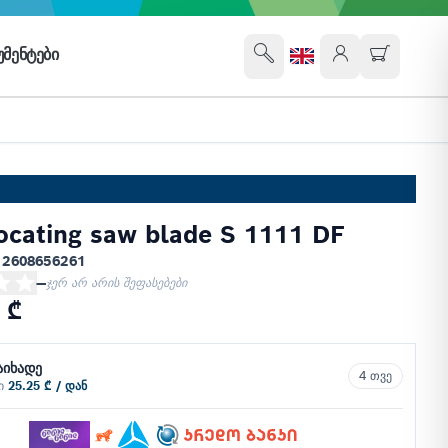
ᲛᲔᲜᲢᲔᲑᲘ
ocating saw blade S 1111 DF
 2608656261
—
ჯერ არ არის შეფასებები
 ₾
აიხადე
4 თვე
ში
25.25 ₾ / დან