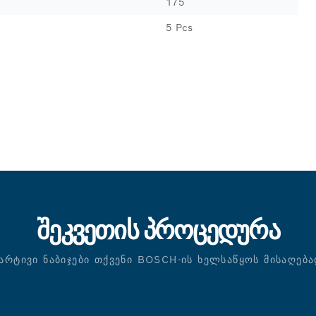
175
5 Pcs
ᲨᲔᲙᲕᲔᲗᲘᲡ ᲞᲠᲝᲪᲔᲓᲣᲠᲐ
ᲐᲠᲢᲘᲕᲘ ᲜᲐᲑᲘᲯᲔᲑᲘ ᲗᲥᲕᲔᲜᲘ BOSCH-ᲘᲡ ᲮᲔᲚᲡᲐᲬᲧᲝᲡ ᲛᲘᲡᲐᲦᲔᲑ