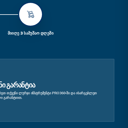
ᲛᲘᲘᲦᲔ 3 ᲡᲐᲛᲣᲨᲐᲝ ᲓᲦᲔᲨᲘ
ᲜᲘ ᲒᲐᲠᲐᲜᲢᲘᲐ
ᲔᲗ ᲗᲥᲕᲔᲜᲘ ᲚᲣᲠᲯᲘ ᲘᲜᲡᲢᲠᲣᲛᲔᲜᲢᲘ PRO360-ᲨᲘ ᲓᲐ ᲘᲡᲐᲠᲒᲔᲑᲚᲔᲗ
Ი ᲒᲐᲠᲐᲜᲢᲘᲘᲗ.