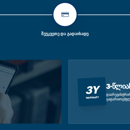
ᲨᲔᲣᲙᲕᲔᲗᲔ ᲓᲐ ᲒᲐᲓᲐᲘᲮᲐᲓᲔ
3-ᲬᲚᲘᲐ
3Y
ᲓᲐᲐᲠᲔᲒᲘᲡᲢᲠᲘᲠ
WARRANTY
ᲒᲐᲤᲐᲠᲗᲝᲔᲑᲣᲚ