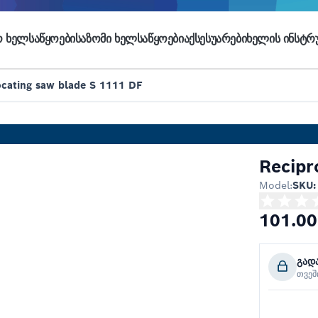
 ᲮᲔᲚᲡᲐᲬᲧᲝᲔᲑᲘ
ᲡᲐᲖᲝᲛᲘ ᲮᲔᲚᲡᲐᲬᲧᲝᲔᲑᲘ
ᲐᲥᲡᲔᲡᲣᲐᲠᲔᲑᲘ
ᲮᲔᲚᲘᲡ ᲘᲜᲡᲢᲠᲣ
ocating saw blade S 1111 DF
Recipr
Model:
SKU:
101.00
გად
თვე