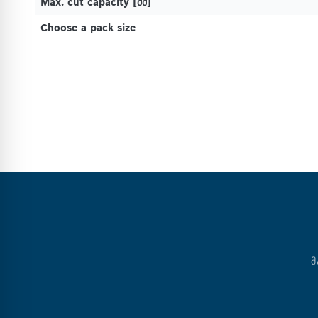
Max. cut capacity [მმ]
Choose a pack size
Მ