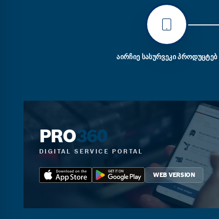
ᲐᲘᲠᲩᲘᲔ ᲡᲐᲡᲣᲠᲕᲔᲙᲘ ᲞᲠᲝᲓᲣᲪᲢᲔᲑ
PRO
360
DIGITAL SERVICE PORTAL
WEB VERSION