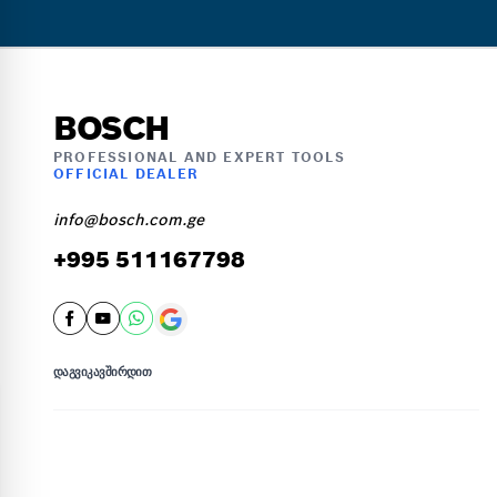
BOSCH
PROFESSIONAL AND EXPERT TOOLS
OFFICIAL DEALER
info@bosch.com.ge
+995 511167798
ᲓᲐᲒᲕᲘᲙᲐᲕᲨᲘᲠᲓᲘᲗ