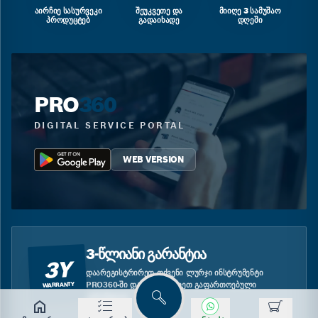
ᲐᲘᲠᲩᲘᲔ ᲡᲐᲡᲣᲠᲕᲔᲙᲘ
ᲨᲔᲣᲙᲕᲔᲗᲔ ᲓᲐ
ᲛᲘᲘᲦᲔ 3 ᲡᲐᲛᲣᲨᲐᲝ
ᲞᲠᲝᲓᲣᲪᲢᲔᲑ
ᲒᲐᲓᲐᲘᲮᲐᲓᲔ
ᲓᲦᲔᲨᲘ
PRO
360
DIGITAL SERVICE PORTAL
WEB VERSION
3-ᲬᲚᲘᲐᲜᲘ ᲒᲐᲠᲐᲜᲢᲘᲐ
3Y
ᲓᲐᲐᲠᲔᲒᲘᲡᲢᲠᲘᲠᲔᲗ ᲗᲥᲕᲔᲜᲘ ᲚᲣᲠᲯᲘ ᲘᲜᲡᲢᲠᲣᲛᲔᲜᲢᲘ
PRO360-ᲨᲘ ᲓᲐ ᲘᲡᲐᲠᲒᲔᲑᲚᲔᲗ ᲒᲐᲤᲐᲠᲗᲝᲔᲑᲣᲚᲘ
WARRANTY
ᲒᲐᲠᲐᲜᲢᲘᲘᲗ.
ძებნა