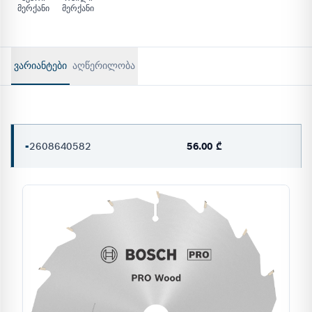
მერქანი
მერქანი
ᲕᲐᲠᲘᲐᲜᲢᲔᲑᲘ
აღწერილობა
-
2608640582
56.00 ₾