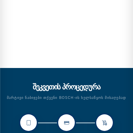
ᲨᲔᲙᲕᲔᲗᲘᲡ ᲞᲠᲝᲪᲔᲓᲣᲠᲐ
ᲛᲐᲠᲢᲘᲕᲘ ᲜᲐᲑᲘᲯᲔᲑᲘ ᲗᲥᲕᲔᲜᲘ BOSCH-ᲘᲡ ᲮᲔᲚᲡᲐᲬᲧᲝᲡ ᲛᲘᲡᲐᲦᲔᲑᲐᲓ