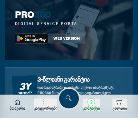
PRO
360
DIGITAL SERVICE PORTAL
WEB VERSION
3-ᲬᲚᲘᲐᲜᲘ ᲒᲐᲠᲐᲜᲢᲘᲐ
3Y
ᲓᲐᲐᲠᲔᲒᲘᲡᲢᲠᲘᲠᲔᲗ ᲗᲥᲕᲔᲜᲘ ᲚᲣᲠᲯᲘ ᲘᲜᲡᲢᲠᲣᲛᲔᲜᲢᲘ
PRO360-ᲨᲘ ᲓᲐ ᲘᲡᲐᲠᲒᲔᲑᲚᲔᲗ ᲒᲐᲤᲐᲠᲗᲝᲔᲑᲣᲚᲘ
WARRANTY
ᲒᲐᲠᲐᲜᲢᲘᲘᲗ.
ძებნა
მთავარი
კატეგორიები
კონტაქტი
კალათა