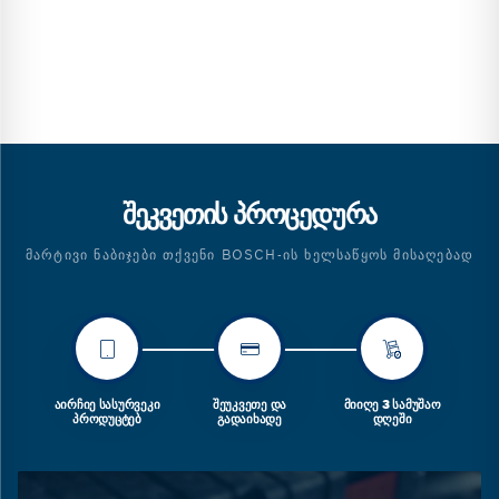
ᲨᲔᲙᲕᲔᲗᲘᲡ ᲞᲠᲝᲪᲔᲓᲣᲠᲐ
ᲛᲐᲠᲢᲘᲕᲘ ᲜᲐᲑᲘᲯᲔᲑᲘ ᲗᲥᲕᲔᲜᲘ BOSCH-ᲘᲡ ᲮᲔᲚᲡᲐᲬᲧᲝᲡ ᲛᲘᲡᲐᲦᲔᲑᲐᲓ
ᲐᲘᲠᲩᲘᲔ ᲡᲐᲡᲣᲠᲕᲔᲙᲘ
ᲨᲔᲣᲙᲕᲔᲗᲔ ᲓᲐ
ᲛᲘᲘᲦᲔ 3 ᲡᲐᲛᲣᲨᲐᲝ
ᲞᲠᲝᲓᲣᲪᲢᲔᲑ
ᲒᲐᲓᲐᲘᲮᲐᲓᲔ
ᲓᲦᲔᲨᲘ