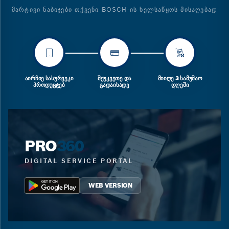
ᲛᲐᲠᲢᲘᲕᲘ ᲜᲐᲑᲘᲯᲔᲑᲘ ᲗᲥᲕᲔᲜᲘ BOSCH-ᲘᲡ ᲮᲔᲚᲡᲐᲬᲧᲝᲡ ᲛᲘᲡᲐᲦᲔᲑᲐᲓ
ᲐᲘᲠᲩᲘᲔ ᲡᲐᲡᲣᲠᲕᲔᲙᲘ
ᲨᲔᲣᲙᲕᲔᲗᲔ ᲓᲐ
ᲛᲘᲘᲦᲔ 3 ᲡᲐᲛᲣᲨᲐᲝ
ᲞᲠᲝᲓᲣᲪᲢᲔᲑ
ᲒᲐᲓᲐᲘᲮᲐᲓᲔ
ᲓᲦᲔᲨᲘ
PRO
360
DIGITAL SERVICE PORTAL
WEB VERSION