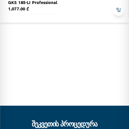
GKS 185-LI Professional
1,077.00 ₾
ᲨᲔᲙᲕᲔᲗᲘᲡ ᲞᲠᲝᲪᲔᲓᲣᲠᲐ