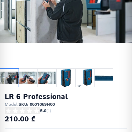
LR 6 Professional
Model:
SKU: 0601069H00
5.0
(
1
)
210.00 ₾