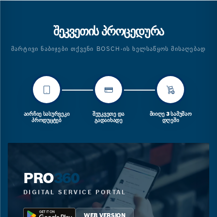
ᲨᲔᲙᲕᲔᲗᲘᲡ ᲞᲠᲝᲪᲔᲓᲣᲠᲐ
ᲛᲐᲠᲢᲘᲕᲘ ᲜᲐᲑᲘᲯᲔᲑᲘ ᲗᲥᲕᲔᲜᲘ BOSCH-ᲘᲡ ᲮᲔᲚᲡᲐᲬᲧᲝᲡ ᲛᲘᲡᲐᲦᲔᲑᲐᲓ
ᲐᲘᲠᲩᲘᲔ ᲡᲐᲡᲣᲠᲕᲔᲙᲘ
ᲨᲔᲣᲙᲕᲔᲗᲔ ᲓᲐ
ᲛᲘᲘᲦᲔ 3 ᲡᲐᲛᲣᲨᲐᲝ
ᲞᲠᲝᲓᲣᲪᲢᲔᲑ
ᲒᲐᲓᲐᲘᲮᲐᲓᲔ
ᲓᲦᲔᲨᲘ
PRO
360
DIGITAL SERVICE PORTAL
WEB VERSION