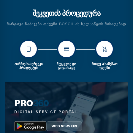
ᲨᲔᲙᲕᲔᲗᲘᲡ ᲞᲠᲝᲪᲔᲓᲣᲠᲐ
ᲛᲐᲠᲢᲘᲕᲘ ᲜᲐᲑᲘᲯᲔᲑᲘ ᲗᲥᲕᲔᲜᲘ BOSCH-ᲘᲡ ᲮᲔᲚᲡᲐᲬᲧᲝᲡ ᲛᲘᲡᲐᲦᲔᲑᲐᲓ
ᲐᲘᲠᲩᲘᲔ ᲡᲐᲡᲣᲠᲕᲔᲙᲘ
ᲨᲔᲣᲙᲕᲔᲗᲔ ᲓᲐ
ᲛᲘᲘᲦᲔ 3 ᲡᲐᲛᲣᲨᲐᲝ
ᲞᲠᲝᲓᲣᲪᲢᲔᲑ
ᲒᲐᲓᲐᲘᲮᲐᲓᲔ
ᲓᲦᲔᲨᲘ
PRO
360
DIGITAL SERVICE PORTAL
WEB VERSION