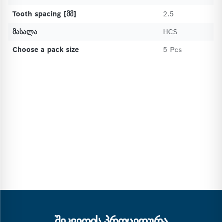
Tooth spacing [მმ]
2.5
მასალა
HCS
Choose a pack size
5 Pcs
ᲨᲔᲙᲕᲔᲗᲘᲡ ᲞᲠᲝᲪᲔᲓᲣᲠᲐ