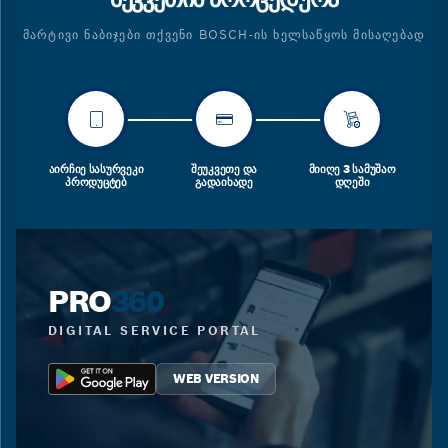
ᲛᲐᲠᲢᲘᲕᲘ ᲜᲐᲑᲘᲯᲔᲑᲘ ᲗᲥᲕᲔᲜᲘ BOSCH-ᲘᲡ ᲮᲔᲚᲡᲐᲬᲧᲝᲡ ᲛᲘᲡᲐᲦᲔᲑᲐᲓ
ᲐᲘᲠᲩᲘᲔ ᲡᲐᲡᲣᲠᲕᲔᲙᲘ
ᲨᲔᲣᲙᲕᲔᲗᲔ ᲓᲐ
ᲛᲘᲘᲦᲔ 3 ᲡᲐᲛᲣᲨᲐᲝ
ᲞᲠᲝᲓᲣᲪᲢᲔᲑ
ᲒᲐᲓᲐᲘᲮᲐᲓᲔ
ᲓᲦᲔᲨᲘ
PRO
360
DIGITAL SERVICE PORTAL
WEB VERSION