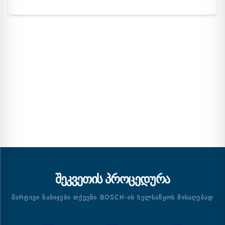
ᲨᲔᲙᲕᲔᲗᲘᲡ ᲞᲠᲝᲪᲔᲓᲣᲠᲐ
ᲛᲐᲠᲢᲘᲕᲘ ᲜᲐᲑᲘᲯᲔᲑᲘ ᲗᲥᲕᲔᲜᲘ BOSCH-ᲘᲡ ᲮᲔᲚᲡᲐᲬᲧᲝᲡ ᲛᲘᲡᲐᲦᲔᲑᲐᲓ