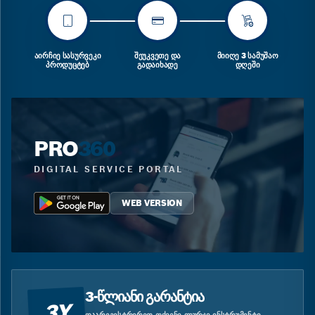
ᲐᲘᲠᲩᲘᲔ ᲡᲐᲡᲣᲠᲕᲔᲙᲘ
ᲨᲔᲣᲙᲕᲔᲗᲔ ᲓᲐ
ᲛᲘᲘᲦᲔ 3 ᲡᲐᲛᲣᲨᲐᲝ
ᲞᲠᲝᲓᲣᲪᲢᲔᲑ
ᲒᲐᲓᲐᲘᲮᲐᲓᲔ
ᲓᲦᲔᲨᲘ
PRO
360
DIGITAL SERVICE PORTAL
WEB VERSION
3-ᲬᲚᲘᲐᲜᲘ ᲒᲐᲠᲐᲜᲢᲘᲐ
3Y