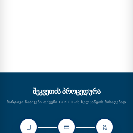
ᲨᲔᲙᲕᲔᲗᲘᲡ ᲞᲠᲝᲪᲔᲓᲣᲠᲐ
ᲛᲐᲠᲢᲘᲕᲘ ᲜᲐᲑᲘᲯᲔᲑᲘ ᲗᲥᲕᲔᲜᲘ BOSCH-ᲘᲡ ᲮᲔᲚᲡᲐᲬᲧᲝᲡ ᲛᲘᲡᲐᲦᲔᲑᲐᲓ