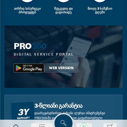
ᲐᲘᲠᲩᲘᲔ ᲡᲐᲡᲣᲠᲕᲔᲙᲘ
ᲨᲔᲣᲙᲕᲔᲗᲔ ᲓᲐ
ᲛᲘᲘᲦᲔ 3 ᲡᲐᲛᲣᲨᲐᲝ
ᲞᲠᲝᲓᲣᲪᲢᲔᲑ
ᲒᲐᲓᲐᲘᲮᲐᲓᲔ
ᲓᲦᲔᲨᲘ
PRO
360
DIGITAL SERVICE PORTAL
WEB VERSION
3-ᲬᲚᲘᲐᲜᲘ ᲒᲐᲠᲐᲜᲢᲘᲐ
3Y
ᲓᲐᲐᲠᲔᲒᲘᲡᲢᲠᲘᲠᲔᲗ ᲗᲥᲕᲔᲜᲘ ᲚᲣᲠᲯᲘ ᲘᲜᲡᲢᲠᲣᲛᲔᲜᲢᲘ
PRO360-ᲨᲘ ᲓᲐ ᲘᲡᲐᲠᲒᲔᲑᲚᲔᲗ ᲒᲐᲤᲐᲠᲗᲝᲔᲑᲣᲚᲘ
WARRANTY
ᲒᲐᲠᲐᲜᲢᲘᲘᲗ.
ძებნა