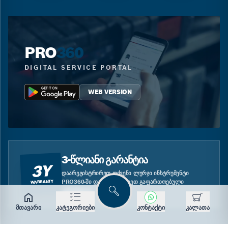
PRO
360
DIGITAL SERVICE PORTAL
WEB VERSION
3-ᲬᲚᲘᲐᲜᲘ ᲒᲐᲠᲐᲜᲢᲘᲐ
3Y
ᲓᲐᲐᲠᲔᲒᲘᲡᲢᲠᲘᲠᲔᲗ ᲗᲥᲕᲔᲜᲘ ᲚᲣᲠᲯᲘ ᲘᲜᲡᲢᲠᲣᲛᲔᲜᲢᲘ
PRO360-ᲨᲘ ᲓᲐ ᲘᲡᲐᲠᲒᲔᲑᲚᲔᲗ ᲒᲐᲤᲐᲠᲗᲝᲔᲑᲣᲚᲘ
WARRANTY
ᲒᲐᲠᲐᲜᲢᲘᲘᲗ.
ძებნა
მთავარი
კატეგორიები
კონტაქტი
კალათა