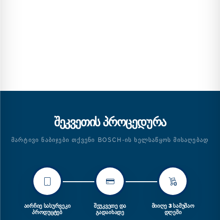
ᲨᲔᲙᲕᲔᲗᲘᲡ ᲞᲠᲝᲪᲔᲓᲣᲠᲐ
ᲛᲐᲠᲢᲘᲕᲘ ᲜᲐᲑᲘᲯᲔᲑᲘ ᲗᲥᲕᲔᲜᲘ BOSCH-ᲘᲡ ᲮᲔᲚᲡᲐᲬᲧᲝᲡ ᲛᲘᲡᲐᲦᲔᲑᲐᲓ
ᲐᲘᲠᲩᲘᲔ ᲡᲐᲡᲣᲠᲕᲔᲙᲘ
ᲨᲔᲣᲙᲕᲔᲗᲔ ᲓᲐ
ᲛᲘᲘᲦᲔ 3 ᲡᲐᲛᲣᲨᲐᲝ
ᲞᲠᲝᲓᲣᲪᲢᲔᲑ
ᲒᲐᲓᲐᲘᲮᲐᲓᲔ
ᲓᲦᲔᲨᲘ