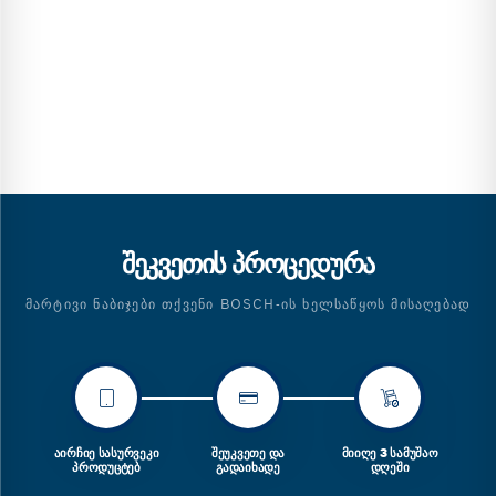
ᲨᲔᲙᲕᲔᲗᲘᲡ ᲞᲠᲝᲪᲔᲓᲣᲠᲐ
ᲛᲐᲠᲢᲘᲕᲘ ᲜᲐᲑᲘᲯᲔᲑᲘ ᲗᲥᲕᲔᲜᲘ BOSCH-ᲘᲡ ᲮᲔᲚᲡᲐᲬᲧᲝᲡ ᲛᲘᲡᲐᲦᲔᲑᲐᲓ
ᲐᲘᲠᲩᲘᲔ ᲡᲐᲡᲣᲠᲕᲔᲙᲘ
ᲨᲔᲣᲙᲕᲔᲗᲔ ᲓᲐ
ᲛᲘᲘᲦᲔ 3 ᲡᲐᲛᲣᲨᲐᲝ
ᲞᲠᲝᲓᲣᲪᲢᲔᲑ
ᲒᲐᲓᲐᲘᲮᲐᲓᲔ
ᲓᲦᲔᲨᲘ