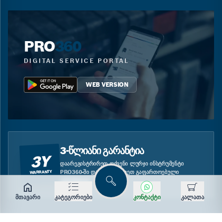
PRO
360
DIGITAL SERVICE PORTAL
WEB VERSION
3-ᲬᲚᲘᲐᲜᲘ ᲒᲐᲠᲐᲜᲢᲘᲐ
3Y
ᲓᲐᲐᲠᲔᲒᲘᲡᲢᲠᲘᲠᲔᲗ ᲗᲥᲕᲔᲜᲘ ᲚᲣᲠᲯᲘ ᲘᲜᲡᲢᲠᲣᲛᲔᲜᲢᲘ
PRO360-ᲨᲘ ᲓᲐ ᲘᲡᲐᲠᲒᲔᲑᲚᲔᲗ ᲒᲐᲤᲐᲠᲗᲝᲔᲑᲣᲚᲘ
WARRANTY
ᲒᲐᲠᲐᲜᲢᲘᲘᲗ.
ძებნა
მთავარი
კატეგორიები
კონტაქტი
კალათა