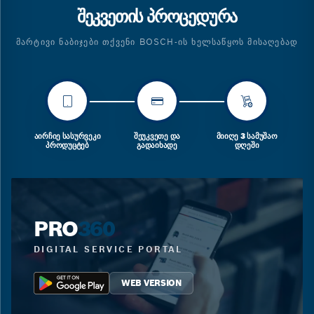
ᲨᲔᲙᲕᲔᲗᲘᲡ ᲞᲠᲝᲪᲔᲓᲣᲠᲐ
ᲛᲐᲠᲢᲘᲕᲘ ᲜᲐᲑᲘᲯᲔᲑᲘ ᲗᲥᲕᲔᲜᲘ BOSCH-ᲘᲡ ᲮᲔᲚᲡᲐᲬᲧᲝᲡ ᲛᲘᲡᲐᲦᲔᲑᲐᲓ
ᲐᲘᲠᲩᲘᲔ ᲡᲐᲡᲣᲠᲕᲔᲙᲘ
ᲨᲔᲣᲙᲕᲔᲗᲔ ᲓᲐ
ᲛᲘᲘᲦᲔ 3 ᲡᲐᲛᲣᲨᲐᲝ
ᲞᲠᲝᲓᲣᲪᲢᲔᲑ
ᲒᲐᲓᲐᲘᲮᲐᲓᲔ
ᲓᲦᲔᲨᲘ
PRO
360
DIGITAL SERVICE PORTAL
WEB VERSION