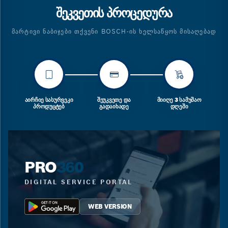
ᲨᲔᲙᲕᲔᲗᲘᲡ ᲞᲠᲝᲪᲔᲓᲣᲠᲐ
ᲛᲐᲠᲢᲘᲕᲘ ᲜᲐᲑᲘᲯᲔᲑᲘ ᲗᲥᲕᲔᲜᲘ BOSCH-ᲘᲡ ᲮᲔᲚᲡᲐᲬᲧᲝᲡ ᲛᲘᲡᲐᲦᲔᲑᲐᲓ
ᲐᲘᲠᲩᲘᲔ ᲡᲐᲡᲣᲠᲕᲔᲙᲘ
ᲨᲔᲣᲙᲕᲔᲗᲔ ᲓᲐ
ᲛᲘᲘᲦᲔ 3 ᲡᲐᲛᲣᲨᲐᲝ
ᲞᲠᲝᲓᲣᲪᲢᲔᲑ
ᲒᲐᲓᲐᲘᲮᲐᲓᲔ
ᲓᲦᲔᲨᲘ
PRO
360
DIGITAL SERVICE PORTAL
WEB VERSION