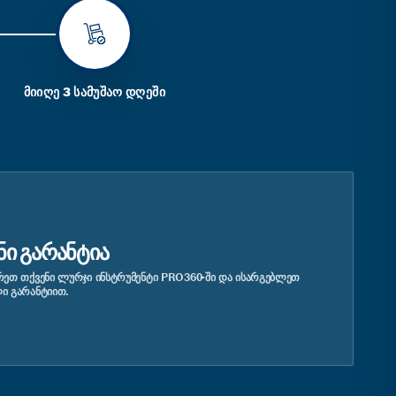
ᲛᲘᲘᲦᲔ 3 ᲡᲐᲛᲣᲨᲐᲝ ᲓᲦᲔᲨᲘ
ᲜᲘ ᲒᲐᲠᲐᲜᲢᲘᲐ
ᲔᲗ ᲗᲥᲕᲔᲜᲘ ᲚᲣᲠᲯᲘ ᲘᲜᲡᲢᲠᲣᲛᲔᲜᲢᲘ PRO360-ᲨᲘ ᲓᲐ ᲘᲡᲐᲠᲒᲔᲑᲚᲔᲗ
Ი ᲒᲐᲠᲐᲜᲢᲘᲘᲗ.