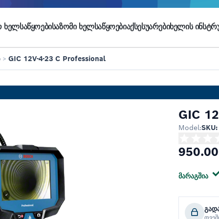
 ᲮᲔᲚᲡᲐᲬᲧᲝᲔᲑᲘ
ᲡᲐᲖᲝᲛᲘ ᲮᲔᲚᲡᲐᲬᲧᲝᲔᲑᲘ
ᲐᲥᲡᲔᲡᲣᲐᲠᲔᲑᲘ
ᲮᲔᲚᲘᲡ ᲘᲜᲡᲢᲠᲣ
ი
>
GIC 12V-4-23 C Professional
GIC 12
Model:
SKU:
950.00
მარაგშია
გად
თვე