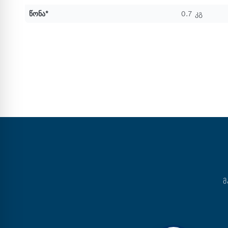
წონა*
0.7 კგ
Მ