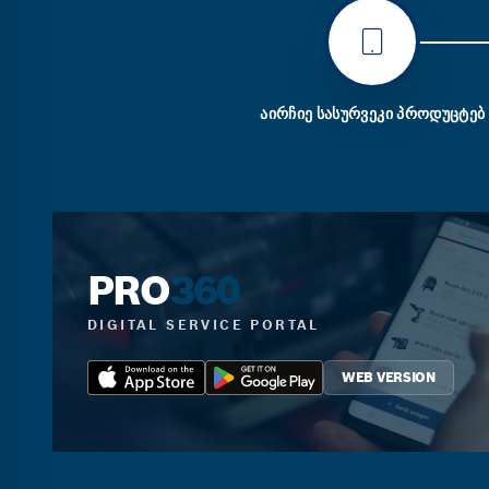
ᲐᲘᲠᲩᲘᲔ ᲡᲐᲡᲣᲠᲕᲔᲙᲘ ᲞᲠᲝᲓᲣᲪᲢᲔᲑ
PRO
360
DIGITAL SERVICE PORTAL
WEB VERSION