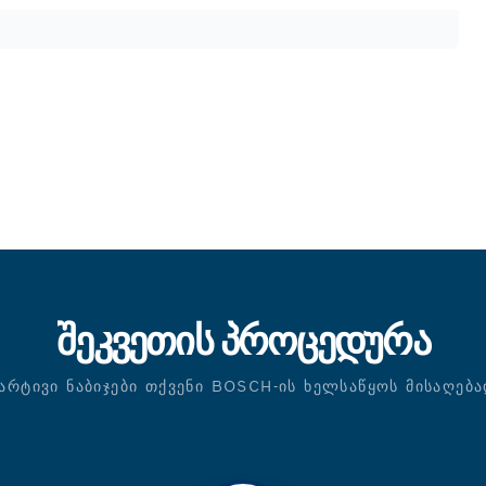
ᲨᲔᲙᲕᲔᲗᲘᲡ ᲞᲠᲝᲪᲔᲓᲣᲠᲐ
ᲐᲠᲢᲘᲕᲘ ᲜᲐᲑᲘᲯᲔᲑᲘ ᲗᲥᲕᲔᲜᲘ BOSCH-ᲘᲡ ᲮᲔᲚᲡᲐᲬᲧᲝᲡ ᲛᲘᲡᲐᲦᲔᲑ