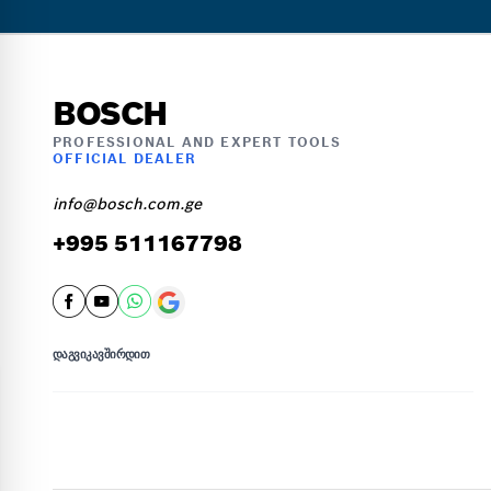
BOSCH
PROFESSIONAL AND EXPERT TOOLS
OFFICIAL DEALER
info@bosch.com.ge
+995 511167798
ᲓᲐᲒᲕᲘᲙᲐᲕᲨᲘᲠᲓᲘᲗ