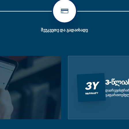
ᲨᲔᲣᲙᲕᲔᲗᲔ ᲓᲐ ᲒᲐᲓᲐᲘᲮᲐᲓᲔ
3-ᲬᲚᲘᲐ
3Y
ᲓᲐᲐᲠᲔᲒᲘᲡᲢᲠᲘᲠ
WARRANTY
ᲒᲐᲤᲐᲠᲗᲝᲔᲑᲣᲚ