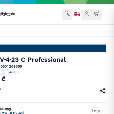
ᲛᲔᲜᲢᲔᲑᲘ
V-4-23 C Professional
 0601241500
4.0
(
1
)
 ₾
აიხადე
4 თვე
ში
237.50 ₾ / დან