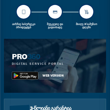
ᲐᲘᲠᲩᲘᲔ ᲡᲐᲡᲣᲠᲕᲔᲙᲘ
ᲨᲔᲣᲙᲕᲔᲗᲔ ᲓᲐ
ᲛᲘᲘᲦᲔ 3 ᲡᲐᲛᲣᲨᲐᲝ
ᲞᲠᲝᲓᲣᲪᲢᲔᲑ
ᲒᲐᲓᲐᲘᲮᲐᲓᲔ
ᲓᲦᲔᲨᲘ
PRO
360
DIGITAL SERVICE PORTAL
WEB VERSION
3-ᲬᲚᲘᲐᲜᲘ ᲒᲐᲠᲐᲜᲢᲘᲐ