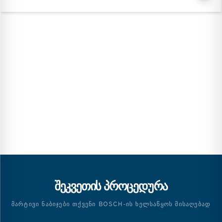
ᲨᲔᲙᲕᲔᲗᲘᲡ ᲞᲠᲝᲪᲔᲓᲣᲠᲐ
ᲛᲐᲠᲢᲘᲕᲘ ᲜᲐᲑᲘᲯᲔᲑᲘ ᲗᲥᲕᲔᲜᲘ BOSCH-ᲘᲡ ᲮᲔᲚᲡᲐᲬᲧᲝᲡ ᲛᲘᲡᲐᲦᲔᲑᲐᲓ