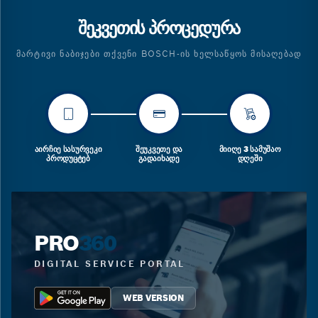
ᲨᲔᲙᲕᲔᲗᲘᲡ ᲞᲠᲝᲪᲔᲓᲣᲠᲐ
ᲛᲐᲠᲢᲘᲕᲘ ᲜᲐᲑᲘᲯᲔᲑᲘ ᲗᲥᲕᲔᲜᲘ BOSCH-ᲘᲡ ᲮᲔᲚᲡᲐᲬᲧᲝᲡ ᲛᲘᲡᲐᲦᲔᲑᲐᲓ
ᲐᲘᲠᲩᲘᲔ ᲡᲐᲡᲣᲠᲕᲔᲙᲘ
ᲨᲔᲣᲙᲕᲔᲗᲔ ᲓᲐ
ᲛᲘᲘᲦᲔ 3 ᲡᲐᲛᲣᲨᲐᲝ
ᲞᲠᲝᲓᲣᲪᲢᲔᲑ
ᲒᲐᲓᲐᲘᲮᲐᲓᲔ
ᲓᲦᲔᲨᲘ
PRO
360
DIGITAL SERVICE PORTAL
WEB VERSION