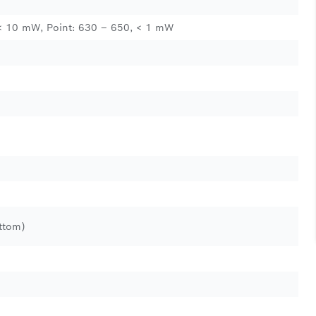
< 10 mW, Point: 630 – 650, < 1 mW
ttom)