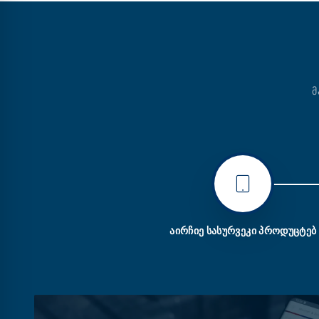
Მ
ᲐᲘᲠᲩᲘᲔ ᲡᲐᲡᲣᲠᲕᲔᲙᲘ ᲞᲠᲝᲓᲣᲪᲢᲔᲑ