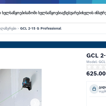
 ᲮᲔᲚᲡᲐᲬᲧᲝᲔᲑᲘ
ᲡᲐᲖᲝᲛᲘ ᲮᲔᲚᲡᲐᲬᲧᲝᲔᲑᲘ
ᲐᲥᲡᲔᲡᲣᲐᲠᲔᲑᲘ
ᲮᲔᲚᲘᲡ ᲘᲜᲡᲢᲠᲣ
 ლაზერები
>
GCL 2-15 G Professional
GCL 2-
Model:
GCL 
625.00
გად
თვე