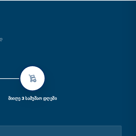
ᲐᲓ
ᲛᲘᲘᲦᲔ 3 ᲡᲐᲛᲣᲨᲐᲝ ᲓᲦᲔᲨᲘ