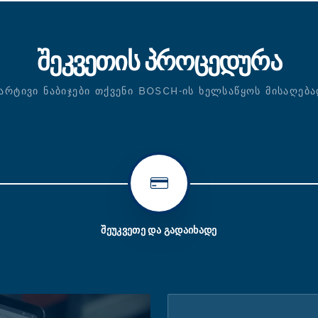
ᲨᲔᲙᲕᲔᲗᲘᲡ ᲞᲠᲝᲪᲔᲓᲣᲠᲐ
ᲐᲠᲢᲘᲕᲘ ᲜᲐᲑᲘᲯᲔᲑᲘ ᲗᲥᲕᲔᲜᲘ BOSCH-ᲘᲡ ᲮᲔᲚᲡᲐᲬᲧᲝᲡ ᲛᲘᲡᲐᲦᲔᲑ
ᲨᲔᲣᲙᲕᲔᲗᲔ ᲓᲐ ᲒᲐᲓᲐᲘᲮᲐᲓᲔ