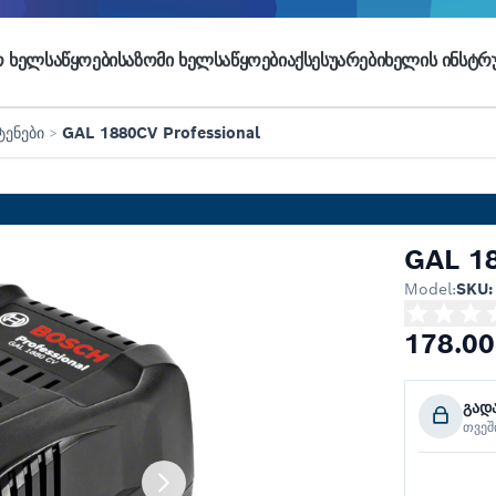
 ᲮᲔᲚᲡᲐᲬᲧᲝᲔᲑᲘ
ᲡᲐᲖᲝᲛᲘ ᲮᲔᲚᲡᲐᲬᲧᲝᲔᲑᲘ
ᲐᲥᲡᲔᲡᲣᲐᲠᲔᲑᲘ
ᲮᲔᲚᲘᲡ ᲘᲜᲡᲢᲠᲣ
ტენები
>
GAL 1880CV Professional
GAL 18
Model:
SKU:
178.00
გად
თვე