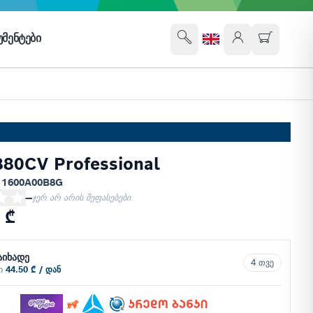
ᲛᲔᲜᲢᲔᲑᲘ
80CV Professional
 1600A00B8G
—
ჯერ არ არის შეფასებები
 ₾
აიხადე
4 თვე
ში
44.50 ₾ / დან