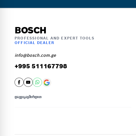
BOSCH
PROFESSIONAL AND EXPERT TOOLS
OFFICIAL DEALER
info@bosch.com.ge
+995 511167798
ᲓᲐᲒᲕᲘᲙᲐᲕᲨᲘᲠᲓᲘᲗ