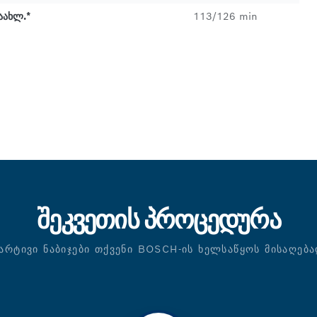
აახლ.*
113/126 min
ᲨᲔᲙᲕᲔᲗᲘᲡ ᲞᲠᲝᲪᲔᲓᲣᲠᲐ
ᲐᲠᲢᲘᲕᲘ ᲜᲐᲑᲘᲯᲔᲑᲘ ᲗᲥᲕᲔᲜᲘ BOSCH-ᲘᲡ ᲮᲔᲚᲡᲐᲬᲧᲝᲡ ᲛᲘᲡᲐᲦᲔᲑ