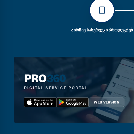
ᲐᲘᲠᲩᲘᲔ ᲡᲐᲡᲣᲠᲕᲔᲙᲘ ᲞᲠᲝᲓᲣᲪᲢᲔᲑ
PRO
360
DIGITAL SERVICE PORTAL
WEB VERSION