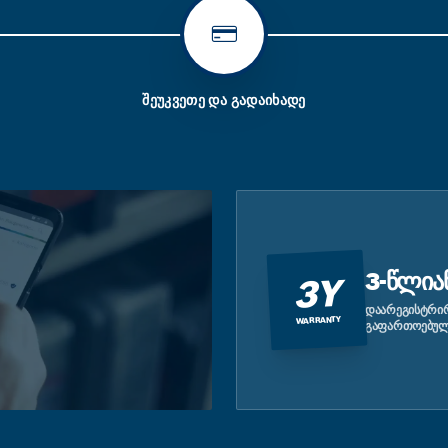
ᲨᲔᲣᲙᲕᲔᲗᲔ ᲓᲐ ᲒᲐᲓᲐᲘᲮᲐᲓᲔ
3-ᲬᲚᲘᲐ
3Y
ᲓᲐᲐᲠᲔᲒᲘᲡᲢᲠᲘᲠ
WARRANTY
ᲒᲐᲤᲐᲠᲗᲝᲔᲑᲣᲚ