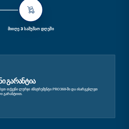
ᲛᲘᲘᲦᲔ 3 ᲡᲐᲛᲣᲨᲐᲝ ᲓᲦᲔᲨᲘ
ᲜᲘ ᲒᲐᲠᲐᲜᲢᲘᲐ
ᲔᲗ ᲗᲥᲕᲔᲜᲘ ᲚᲣᲠᲯᲘ ᲘᲜᲡᲢᲠᲣᲛᲔᲜᲢᲘ PRO360-ᲨᲘ ᲓᲐ ᲘᲡᲐᲠᲒᲔᲑᲚᲔᲗ
Ი ᲒᲐᲠᲐᲜᲢᲘᲘᲗ.