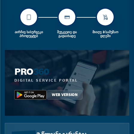
ᲐᲘᲠᲩᲘᲔ ᲡᲐᲡᲣᲠᲕᲔᲙᲘ
ᲨᲔᲣᲙᲕᲔᲗᲔ ᲓᲐ
ᲛᲘᲘᲦᲔ 3 ᲡᲐᲛᲣᲨᲐᲝ
ᲞᲠᲝᲓᲣᲪᲢᲔᲑ
ᲒᲐᲓᲐᲘᲮᲐᲓᲔ
ᲓᲦᲔᲨᲘ
PRO
360
DIGITAL SERVICE PORTAL
WEB VERSION