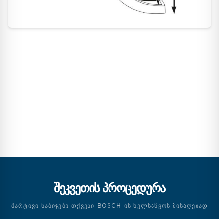
ᲨᲔᲙᲕᲔᲗᲘᲡ ᲞᲠᲝᲪᲔᲓᲣᲠᲐ
ᲛᲐᲠᲢᲘᲕᲘ ᲜᲐᲑᲘᲯᲔᲑᲘ ᲗᲥᲕᲔᲜᲘ BOSCH-ᲘᲡ ᲮᲔᲚᲡᲐᲬᲧᲝᲡ ᲛᲘᲡᲐᲦᲔᲑᲐᲓ