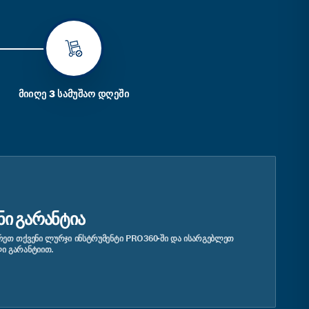
ᲛᲘᲘᲦᲔ 3 ᲡᲐᲛᲣᲨᲐᲝ ᲓᲦᲔᲨᲘ
ᲜᲘ ᲒᲐᲠᲐᲜᲢᲘᲐ
ᲔᲗ ᲗᲥᲕᲔᲜᲘ ᲚᲣᲠᲯᲘ ᲘᲜᲡᲢᲠᲣᲛᲔᲜᲢᲘ PRO360-ᲨᲘ ᲓᲐ ᲘᲡᲐᲠᲒᲔᲑᲚᲔᲗ
Ი ᲒᲐᲠᲐᲜᲢᲘᲘᲗ.