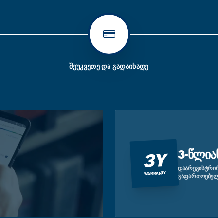
ᲨᲔᲣᲙᲕᲔᲗᲔ ᲓᲐ ᲒᲐᲓᲐᲘᲮᲐᲓᲔ
3-ᲬᲚᲘᲐ
3Y
ᲓᲐᲐᲠᲔᲒᲘᲡᲢᲠᲘᲠ
WARRANTY
ᲒᲐᲤᲐᲠᲗᲝᲔᲑᲣᲚ