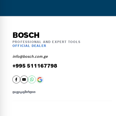
BOSCH
PROFESSIONAL AND EXPERT TOOLS
OFFICIAL DEALER
info@bosch.com.ge
+995 511167798
ᲓᲐᲒᲕᲘᲙᲐᲕᲨᲘᲠᲓᲘᲗ