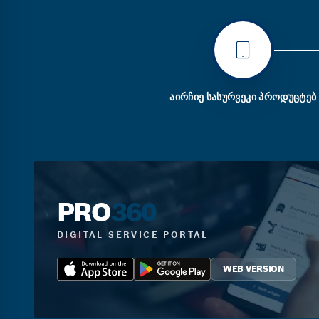
ᲐᲘᲠᲩᲘᲔ ᲡᲐᲡᲣᲠᲕᲔᲙᲘ ᲞᲠᲝᲓᲣᲪᲢᲔᲑ
PRO
360
DIGITAL SERVICE PORTAL
WEB VERSION