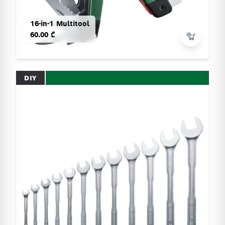
16-in-1 Multitool
60.00 ₾
DIY