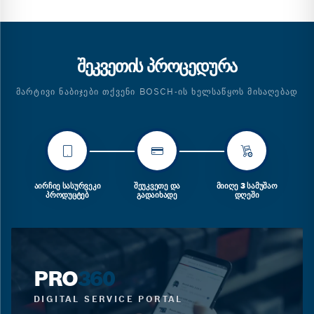
ᲨᲔᲙᲕᲔᲗᲘᲡ ᲞᲠᲝᲪᲔᲓᲣᲠᲐ
ᲛᲐᲠᲢᲘᲕᲘ ᲜᲐᲑᲘᲯᲔᲑᲘ ᲗᲥᲕᲔᲜᲘ BOSCH-ᲘᲡ ᲮᲔᲚᲡᲐᲬᲧᲝᲡ ᲛᲘᲡᲐᲦᲔᲑᲐᲓ
ᲐᲘᲠᲩᲘᲔ ᲡᲐᲡᲣᲠᲕᲔᲙᲘ
ᲨᲔᲣᲙᲕᲔᲗᲔ ᲓᲐ
ᲛᲘᲘᲦᲔ 3 ᲡᲐᲛᲣᲨᲐᲝ
ᲞᲠᲝᲓᲣᲪᲢᲔᲑ
ᲒᲐᲓᲐᲘᲮᲐᲓᲔ
ᲓᲦᲔᲨᲘ
PRO
360
DIGITAL SERVICE PORTAL