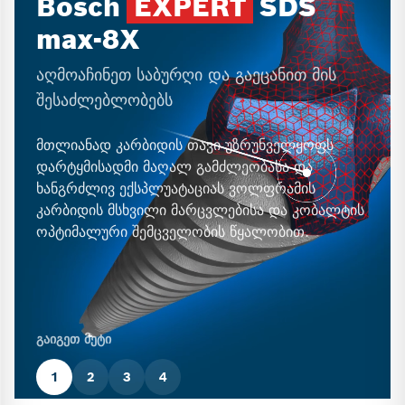
Bosch
EXPERT
SDS
max-8X
აღმოაჩინეთ საბურღი და გაეცანით მის
შესაძლებლობებს
მთლიანად კარბიდის თავი უზრუნველყოფს
დარტყმისადმი მაღალ გამძლეობასა და
ხანგრძლივ ექსპლუატაციას ვოლფრამის
კარბიდის მსხვილი მარცვლებისა და კობალტის
ოპტიმალური შემცველობის წყალობით.
გაიგეთ მეტი
1
2
3
4