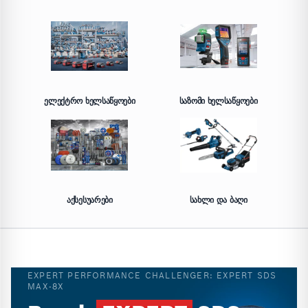
ᲔᲚᲔᲥᲢᲠᲝ ᲮᲔᲚᲡᲐᲬᲧᲝᲔᲑᲘ
ᲡᲐᲖᲝᲛᲘ ᲮᲔᲚᲡᲐᲬᲧᲝᲔᲑᲘ
ᲐᲥᲡᲔᲡᲣᲐᲠᲔᲑᲘ
ᲡᲐᲮᲚᲘ ᲓᲐ ᲑᲐᲦᲘ
EXPERT PERFORMANCE CHALLENGER: EXPERT SDS
MAX-8X