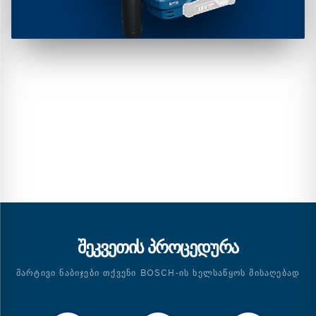
ᲨᲔᲙᲕᲔᲗᲘᲡ ᲞᲠᲝᲪᲔᲓᲣᲠᲐ
ᲛᲐᲠᲢᲘᲕᲘ ᲜᲐᲑᲘᲯᲔᲑᲘ ᲗᲥᲕᲔᲜᲘ BOSCH-ᲘᲡ ᲮᲔᲚᲡᲐᲬᲧᲝᲡ ᲛᲘᲡᲐᲦᲔᲑᲐᲓ