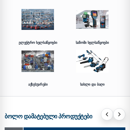
ᲔᲚᲔᲥᲢᲠᲝ ᲮᲔᲚᲡᲐᲬᲧᲝᲔᲑᲘ
ᲡᲐᲖᲝᲛᲘ ᲮᲔᲚᲡᲐᲬᲧᲝᲔᲑᲘ
ᲐᲥᲡᲔᲡᲣᲐᲠᲔᲑᲘ
ᲡᲐᲮᲚᲘ ᲓᲐ ᲑᲐᲦᲘ
ᲑᲝᲚᲝ ᲓᲐᲛᲐᲢᲔᲑᲣᲚᲘ ᲞᲠᲝᲓᲣᲥᲢᲔᲑᲘ