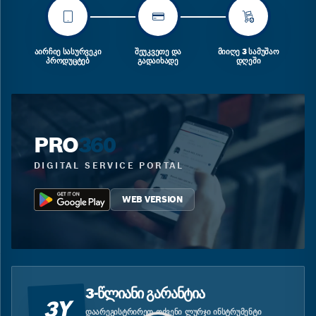
ᲐᲘᲠᲩᲘᲔ ᲡᲐᲡᲣᲠᲕᲔᲙᲘ
ᲨᲔᲣᲙᲕᲔᲗᲔ ᲓᲐ
ᲛᲘᲘᲦᲔ 3 ᲡᲐᲛᲣᲨᲐᲝ
ᲞᲠᲝᲓᲣᲪᲢᲔᲑ
ᲒᲐᲓᲐᲘᲮᲐᲓᲔ
ᲓᲦᲔᲨᲘ
PRO
360
DIGITAL SERVICE PORTAL
WEB VERSION
3-ᲬᲚᲘᲐᲜᲘ ᲒᲐᲠᲐᲜᲢᲘᲐ
3Y
ᲓᲐᲐᲠᲔᲒᲘᲡᲢᲠᲘᲠᲔᲗ ᲗᲥᲕᲔᲜᲘ ᲚᲣᲠᲯᲘ ᲘᲜᲡᲢᲠᲣᲛᲔᲜᲢᲘ