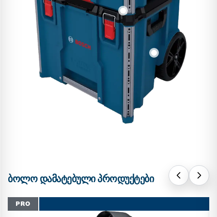
ᲑᲝᲚᲝ ᲓᲐᲛᲐᲢᲔᲑᲣᲚᲘ ᲞᲠᲝᲓᲣᲥᲢᲔᲑᲘ
PRO