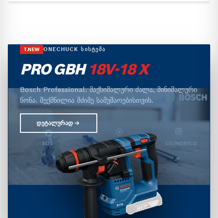
ONECHUCK ᲡᲘᲡᲢᲔᲛᲐ
T.NEW
PRO GBH
18V-18 X
Bosch Professional: მაქსიმალური ძალა, მინიმალური
წონა. შექმნილია მძიმე სამუშაოებისთვის.
ᲓᲔᲢᲐᲚᲣᲠᲐᲓ