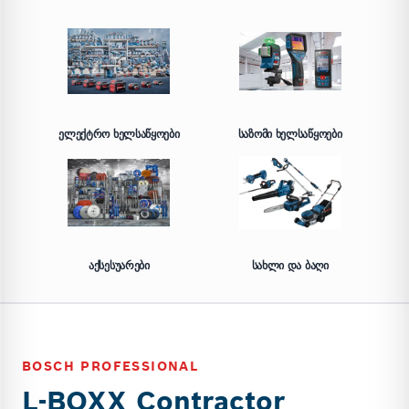
ᲔᲚᲔᲥᲢᲠᲝ ᲮᲔᲚᲡᲐᲬᲧᲝᲔᲑᲘ
ᲡᲐᲖᲝᲛᲘ ᲮᲔᲚᲡᲐᲬᲧᲝᲔᲑᲘ
ᲐᲥᲡᲔᲡᲣᲐᲠᲔᲑᲘ
ᲡᲐᲮᲚᲘ ᲓᲐ ᲑᲐᲦᲘ
BOSCH PROFESSIONAL
L-BOXX Contractor