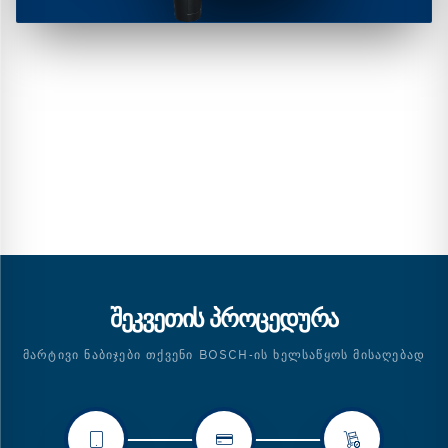
ᲨᲔᲙᲕᲔᲗᲘᲡ ᲞᲠᲝᲪᲔᲓᲣᲠᲐ
ᲛᲐᲠᲢᲘᲕᲘ ᲜᲐᲑᲘᲯᲔᲑᲘ ᲗᲥᲕᲔᲜᲘ BOSCH-ᲘᲡ ᲮᲔᲚᲡᲐᲬᲧᲝᲡ ᲛᲘᲡᲐᲦᲔᲑᲐᲓ