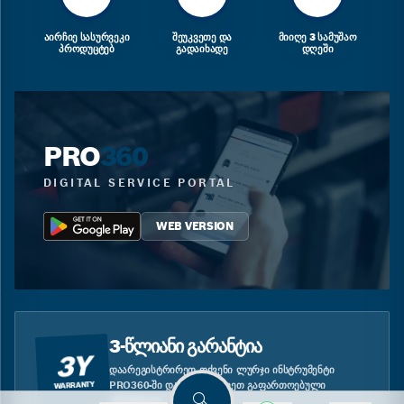
ᲐᲘᲠᲩᲘᲔ ᲡᲐᲡᲣᲠᲕᲔᲙᲘ
ᲨᲔᲣᲙᲕᲔᲗᲔ ᲓᲐ
ᲛᲘᲘᲦᲔ 3 ᲡᲐᲛᲣᲨᲐᲝ
ᲞᲠᲝᲓᲣᲪᲢᲔᲑ
ᲒᲐᲓᲐᲘᲮᲐᲓᲔ
ᲓᲦᲔᲨᲘ
PRO
360
DIGITAL SERVICE PORTAL
WEB VERSION
3-ᲬᲚᲘᲐᲜᲘ ᲒᲐᲠᲐᲜᲢᲘᲐ
3Y
ᲓᲐᲐᲠᲔᲒᲘᲡᲢᲠᲘᲠᲔᲗ ᲗᲥᲕᲔᲜᲘ ᲚᲣᲠᲯᲘ ᲘᲜᲡᲢᲠᲣᲛᲔᲜᲢᲘ
PRO360-ᲨᲘ ᲓᲐ ᲘᲡᲐᲠᲒᲔᲑᲚᲔᲗ ᲒᲐᲤᲐᲠᲗᲝᲔᲑᲣᲚᲘ
WARRANTY
ᲒᲐᲠᲐᲜᲢᲘᲘᲗ.