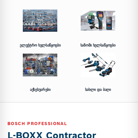
ᲔᲚᲔᲥᲢᲠᲝ ᲮᲔᲚᲡᲐᲬᲧᲝᲔᲑᲘ
ᲡᲐᲖᲝᲛᲘ ᲮᲔᲚᲡᲐᲬᲧᲝᲔᲑᲘ
ᲐᲥᲡᲔᲡᲣᲐᲠᲔᲑᲘ
ᲡᲐᲮᲚᲘ ᲓᲐ ᲑᲐᲦᲘ
BOSCH PROFESSIONAL
L-BOXX Contractor