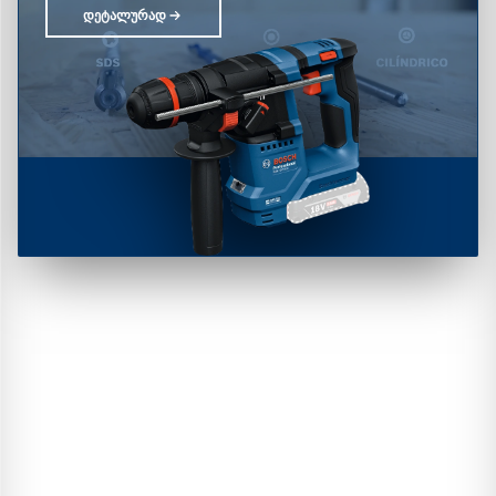
ᲓᲔᲢᲐᲚᲣᲠᲐᲓ