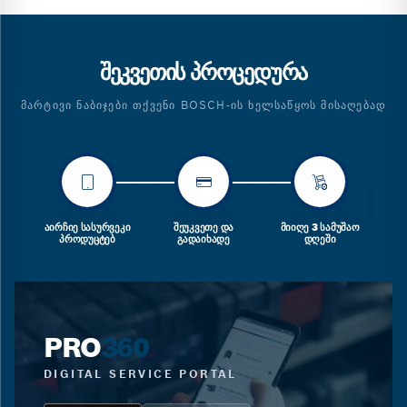
ᲨᲔᲙᲕᲔᲗᲘᲡ ᲞᲠᲝᲪᲔᲓᲣᲠᲐ
ᲛᲐᲠᲢᲘᲕᲘ ᲜᲐᲑᲘᲯᲔᲑᲘ ᲗᲥᲕᲔᲜᲘ BOSCH-ᲘᲡ ᲮᲔᲚᲡᲐᲬᲧᲝᲡ ᲛᲘᲡᲐᲦᲔᲑᲐᲓ
ᲐᲘᲠᲩᲘᲔ ᲡᲐᲡᲣᲠᲕᲔᲙᲘ
ᲨᲔᲣᲙᲕᲔᲗᲔ ᲓᲐ
ᲛᲘᲘᲦᲔ 3 ᲡᲐᲛᲣᲨᲐᲝ
ᲞᲠᲝᲓᲣᲪᲢᲔᲑ
ᲒᲐᲓᲐᲘᲮᲐᲓᲔ
ᲓᲦᲔᲨᲘ
PRO
360
DIGITAL SERVICE PORTAL