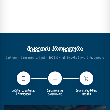
ᲨᲔᲙᲕᲔᲗᲘᲡ ᲞᲠᲝᲪᲔᲓᲣᲠᲐ
ᲛᲐᲠᲢᲘᲕᲘ ᲜᲐᲑᲘᲯᲔᲑᲘ ᲗᲥᲕᲔᲜᲘ BOSCH-ᲘᲡ ᲮᲔᲚᲡᲐᲬᲧᲝᲡ ᲛᲘᲡᲐᲦᲔᲑᲐᲓ
ᲐᲘᲠᲩᲘᲔ ᲡᲐᲡᲣᲠᲕᲔᲙᲘ
ᲨᲔᲣᲙᲕᲔᲗᲔ ᲓᲐ
ᲛᲘᲘᲦᲔ 3 ᲡᲐᲛᲣᲨᲐᲝ
ᲞᲠᲝᲓᲣᲪᲢᲔᲑ
ᲒᲐᲓᲐᲘᲮᲐᲓᲔ
ᲓᲦᲔᲨᲘ