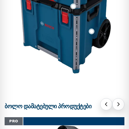
ᲑᲝᲚᲝ ᲓᲐᲛᲐᲢᲔᲑᲣᲚᲘ ᲞᲠᲝᲓᲣᲥᲢᲔᲑᲘ
PRO