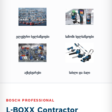
ᲔᲚᲔᲥᲢᲠᲝ ᲮᲔᲚᲡᲐᲬᲧᲝᲔᲑᲘ
ᲡᲐᲖᲝᲛᲘ ᲮᲔᲚᲡᲐᲬᲧᲝᲔᲑᲘ
ᲐᲥᲡᲔᲡᲣᲐᲠᲔᲑᲘ
ᲡᲐᲮᲚᲘ ᲓᲐ ᲑᲐᲦᲘ
BOSCH PROFESSIONAL
L-BOXX Contractor